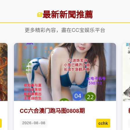
最新新聞推薦
更多精彩內容，盡在CC宝娱乐平台
CC六合澳门跑马图0808期
cchk
2026-08-08