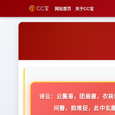
网站首页
关于CC宝
诗云：云鬓垂，团扇握，衣袂
间簪，韵难捉，此中玄